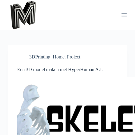
G
a
n
a
a
r
d
e
i
n
3DPrinting
,
Home
,
Project
h
o
Een 3D model maken met HyperHuman A.I.
u
d