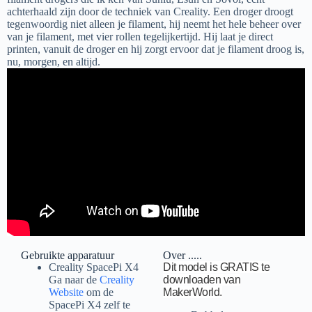
achterhaald zijn door de techniek van Creality. Een droger droogt
tegenwoordig niet alleen je filament, hij neemt het hele beheer over
van je filament, met vier rollen tegelijkertijd. Hij laat je direct
printen, vanuit de droger en hij zorgt ervoor dat je filament droog is,
nu, morgen, en altijd.
Gebruikte apparatuur
Over .....
Creality SpacePi X4
Dit model is GRATIS te
Ga naar de
Creality
downloaden van
Website
om de
MakerWorld.
SpacePi X4 zelf te