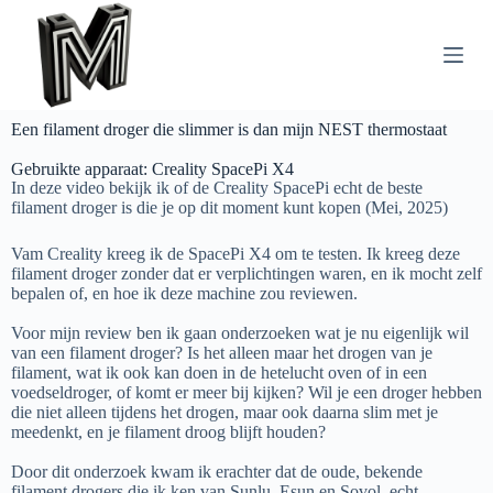
G
a
n
a
a
r
Een filament droger die slimmer is dan mijn NEST thermostaat
d
e
Gebruikte apparaat: Creality SpacePi X4
i
In deze video bekijk ik of de Creality SpacePi echt de beste
n
filament droger is die je op dit moment kunt kopen (Mei, 2025)
h
o
Vam Creality kreeg ik de SpacePi X4 om te testen. Ik kreeg deze
u
filament droger zonder dat er verplichtingen waren, en ik mocht zelf
d
bepalen of, en hoe ik deze machine zou reviewen.
Voor mijn review ben ik gaan onderzoeken wat je nu eigenlijk wil
van een filament droger? Is het alleen maar het drogen van je
filament, wat ik ook kan doen in de hetelucht oven of in een
voedseldroger, of komt er meer bij kijken? Wil je een droger hebben
die niet alleen tijdens het drogen, maar ook daarna slim met je
meedenkt, en je filament droog blijft houden?
Door dit onderzoek kwam ik erachter dat de oude, bekende
filament drogers die ik ken van Sunlu, Esun en Sovol, echt